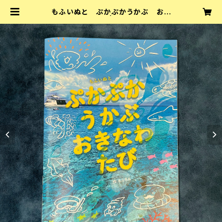
もふいぬと ぷかぷかうかぶ おき
なわたび | もふいぬ