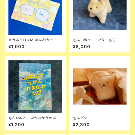
メガネクロスM ほんわかイエロ
もふいぬっこ バターもち
ー
¥1,000
¥6,000
もふいぬと ぷかぷかうかぶ
もふパン
おきなわたび
¥1,200
¥2,300