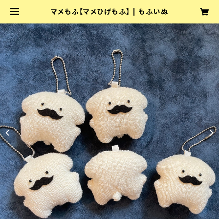
マメもふ【マメひげもふ】 | もふいぬ