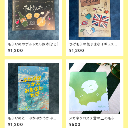
もふいぬのポルトガル旅本[よる]
ひげもふの気ままなイギリス旅
本
¥1,200
¥1,200
もふいぬと ぷかぷかうかぶ
メガネクロスS 雲の上のもふ
おきなわたび
¥1,200
¥500